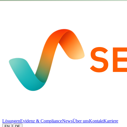
Lösungen
Evidenz & Compliance
News
Über uns
Kontakt
Karriere
|
EN
DE