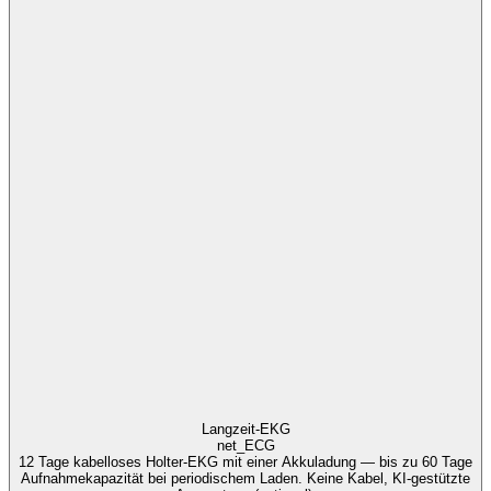
Eine führende Telemonitoring-Plattform für Herzinsuffizienz in
Deutschland.
Patienten, Geräte und Versorgungsteams vernetzt.
180+
Telemonitoringzentren
Eine Telemonitoring-Plattform, die Herzinsuffizienz-Patienten mit
ihrem Versorgungsteam verbindet. Sie integriert Daten von
implantierten Geräten (ICD, CRT-D, CRT-P) und externen
Sensoren, meldet Grenzwertüberschreitungen automatisch und gibt
jedem Behandler im Netzwerk einen gemeinsamen, kontinuierlichen
Überblick über jeden Patienten.
1
Für:
Telemedizinzentren, Kardiologen und ambulante Praxen.
1
Telemonitoring-Leistungen erfordern eine G-BA-
Qualitätssicherungszertifizierung (QS-TmHi). Krankenhäuser
können vorbehaltlich geltender institutioneller Anforderungen
teilnehmen.
DSGVO-konform
QS-V TmHi
G-BA-abrechnungsfähig
Langzeit-EKG
net_
ECG
12 Tage kabelloses Holter-EKG mit einer Akkuladung — bis zu 60 Tage
Aufnahmekapazität bei periodischem Laden. Keine Kabel, KI-gestützte