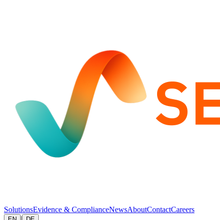
Solutions
Evidence & Compliance
News
About
Contact
Careers
|
EN
DE